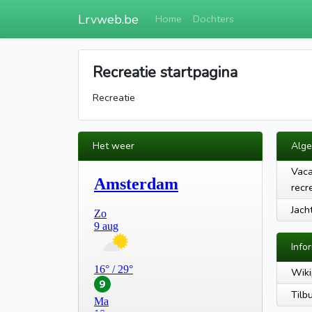
Lrvweb.be
Home
Dochters
Recreatie startpagina
Recreatie
Het weer
Alg
Vac
recr
Jach
Info
Wiki
Tilb