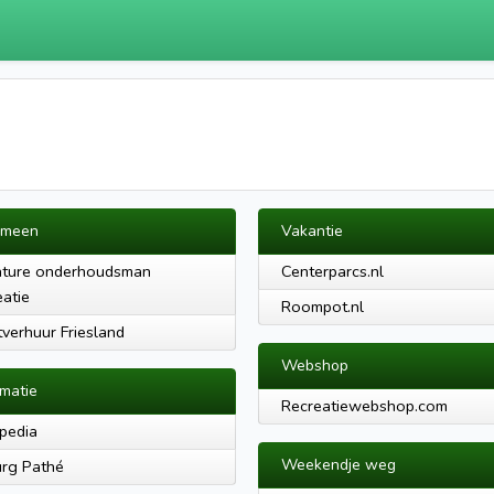
emeen
Vakantie
ature onderhoudsman
Centerparcs.nl
eatie
Roompot.nl
tverhuur Friesland
Webshop
rmatie
Recreatiewebshop.com
pedia
Weekendje weg
urg Pathé