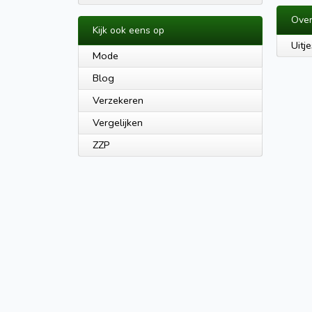
Over
Kijk ook eens op
Uitje
Mode
Blog
Verzekeren
Vergelijken
ZZP